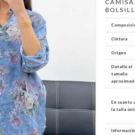
CAMISA
BOLSIL
Composici
Cintura
Origen
Detalle el
tamaño
aproximad
En cuanto 
la talla úni
Informació