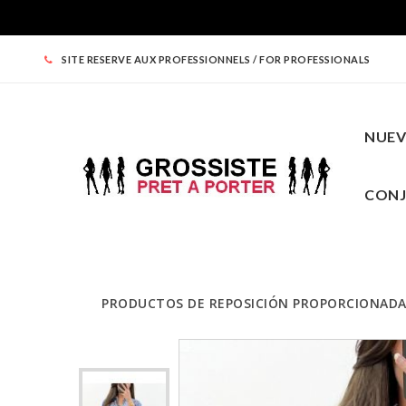
SITE RESERVE AUX PROFESSIONNELS / FOR PROFESSIONALS
NUE
CON
PRODUCTOS DE REPOSICIÓN PROPORCIONAD
NUEVO
ROPA MUJER
ARRIBA
PRECIOS REDONDOS