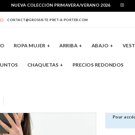
NUEVA COLECCIÓN PRIMAVERA/VERANO 2026
CONTACT@GROSSISTE-PRET-A-PORTER.COM
VO
ROPA MUJER
ARRIBA
ABAJO
VEST
JUNTOS
CHAQUETAS
PRECIOS REDONDOS
A
ABAJO
VESTIDOS
CONJUNTOS
CHAQUE
Pour accéd