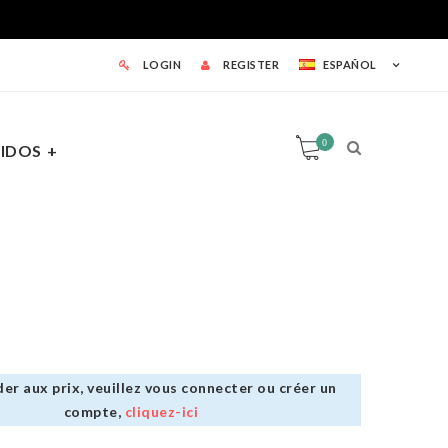
LOGIN
REGISTER
ESPAÑOL
0
IDOS
0
TAS
er aux prix, veuillez vous connecter ou créer un
compte,
cliquez-ici