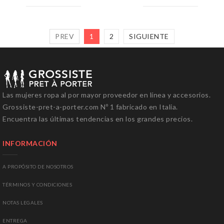
PREV
1
2
SIGUIENTE
Las mujeres
ropa al por mayor
proveedor
en línea y
accesorios.
Grossiste-pret-a-porter.com
Nº
1
fabricado en Italia
.
Encuentra
las últimas tendencias
en los grandes precios
.
INFORMACIÓN
A PROPÓSITO DE NOSOTROS
T
ÉRMINOS Y
CONDICIONES
NOTAS LEGALES
ENTREGA