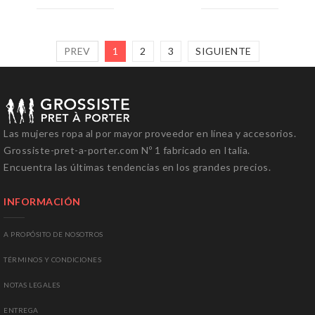
PREV
1
2
3
SIGUIENTE
Las mujeres
ropa al por mayor
proveedor
en línea y
accesorios.
Grossiste-pret-a-porter.com
Nº
1
fabricado en Italia
.
Encuentra
las últimas tendencias
en los grandes precios
.
INFORMACIÓN
A PROPÓSITO DE NOSOTROS
T
ÉRMINOS Y
CONDICIONES
NOTAS LEGALES
ENTREGA