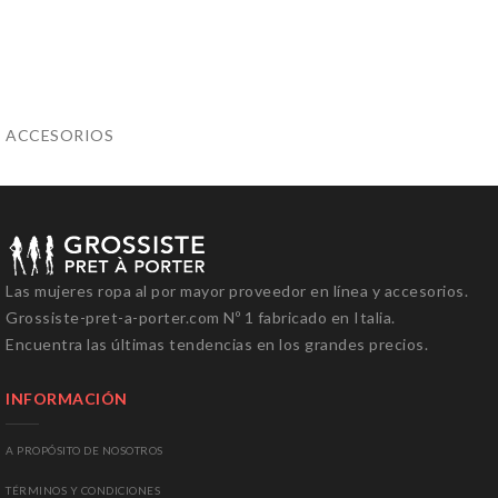
ACCESORIOS
Las mujeres
ropa al por mayor
proveedor
en línea y
accesorios.
Grossiste-pret-a-porter.com
Nº
1
fabricado en Italia
.
Encuentra
las últimas tendencias
en los grandes precios
.
INFORMACIÓN
A PROPÓSITO DE NOSOTROS
T
ÉRMINOS Y
CONDICIONES