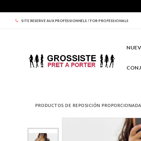
SITE RESERVE AUX PROFESSIONNELS / FOR PROFESSIONALS
NUE
CON
PRODUCTOS DE REPOSICIÓN PROPORCIONAD
NUEVO
ROPA MUJER
ARRIBA
PRECIOS REDONDOS