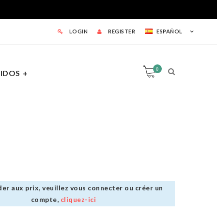
LOGIN
REGISTER
ESPAÑOL
0
IDOS
0
TAS
er aux prix, veuillez vous connecter ou créer un
compte,
cliquez-ici