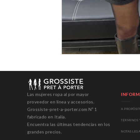
Las mujeres
ropa al por mayor
INFORM
proveedor
en línea y
accesorios.
Grossiste-pret-a-porter.com
Nº
1
A PROPÓSI
fabricado en Italia
.
T
ÉRMINOS 
Encuentra
las últimas tendencias
en los
grandes precios
.
NOTAS LEG