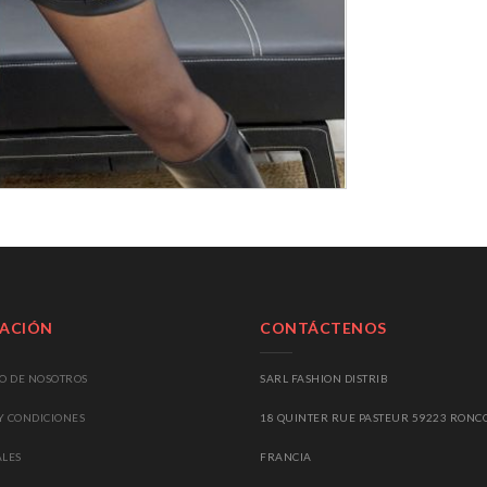
ACIÓN
CONTÁCTENOS
TO DE NOSOTROS
SARL FASHION DISTRIB
Y
CONDICIONES
18 QUINTER RUE PASTEUR 59223 RONC
ALES
FRANCIA