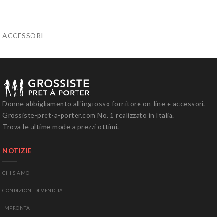
ACCESSORI
Donne
abbigliamento all'ingrosso
fornitore on-line
e accessori.
Grossiste-pret-a-porter.com
No. 1
realizzato in Italia
.
Trova
le ultime mode
a prezzi ottimi
.
NOTIZIE
CHI SIAMO
CONDIZIONI DI
VENDITA
I
MPRONTA