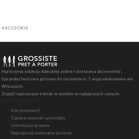
AKCESORIA
Hurtownia odzieży damskiej online i dostawca akcesoriów.
Sprzedaż hurtowa gotowa do noszenia nr 1 wyprodukowana we
Włoszech.
Znajdź najnowsze trendy w modzie w najlepszych cenach.
I
INFORMACJE
Kim jesteśmy?
Ogólne warunki sprzedaży
Informacje prawne
Najczęściej zadawane pytania