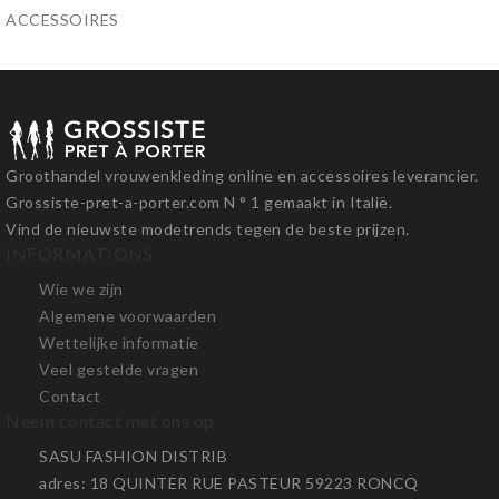
ACCESSOIRES
Groothandel vrouwenkleding online en accessoires leverancier.
Grossiste-pret-a-porter.com N ° 1 gemaakt in Italië.
Vind de nieuwste modetrends tegen de beste prijzen.
INFORMATIONS
Wie we zijn
Algemene voorwaarden
Wettelijke informatie
Veel gestelde vragen
Contact
Neem contact met ons op
SASU FASHION DISTRIB
adres
: 18 QUINTER RUE PASTEUR 59223 RONCQ